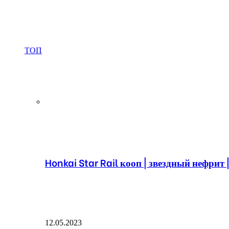
ТОП
Honkai Star Rail кооп | звездный нефрит 
12.05.2023