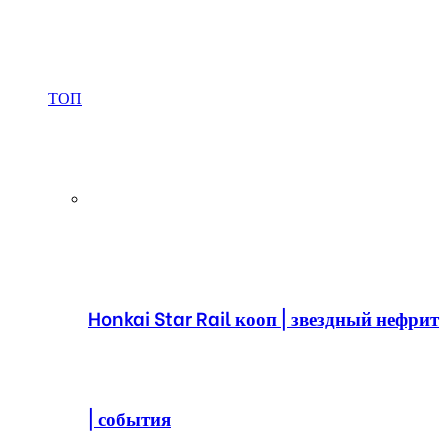
ТОП
Honkai Star Rail кооп | звездный нефрит
| события