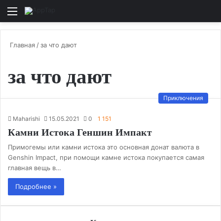
Меню
И
Главная
/
за что дают
за что дают
Приключения
Maharishi
15.05.2021
0
1 151
Камни Истока Геншин Импакт
Примогемы или камни истока это основная донат валюта в
Genshin Impact, при помощи камне истока покупается самая
главная вещь в…
Подробнее »