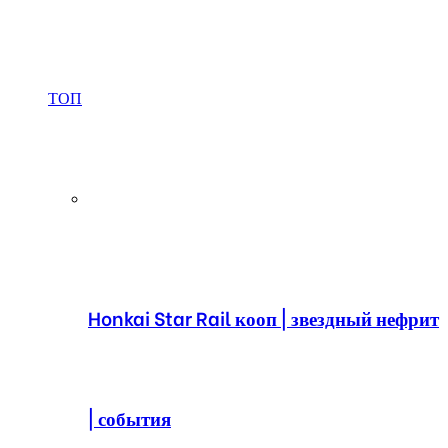
ТОП
Honkai Star Rail кооп | звездный нефрит
| события