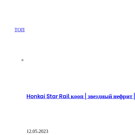
ТОП
Honkai Star Rail кооп | звездный нефрит 
12.05.2023