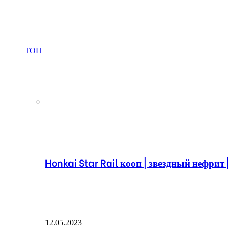
ТОП
Honkai Star Rail кооп | звездный нефрит 
12.05.2023