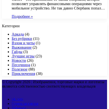
позволяет управлять финансовыми операциями через
мобильное устройство. Не так давно Сбербанк попал…
Подробнее »
Категории
Аркада
(4)
Без рубрики
(11)
Взлом и читы
(1)
Выживание
(2)
Гайды
(3)
Лучшие игры
(23)
Новости
(26)
Песочница
(1)
Полезное
(88)
Приключения
(38)
© Copyright 2026 | Изображения, торговые марки и логотипы
являются собственностью соответствующих владельцев
vk.com
Одноклассники
Telegram