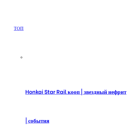
ТОП
Honkai Star Rail кооп | звездный нефрит
| события