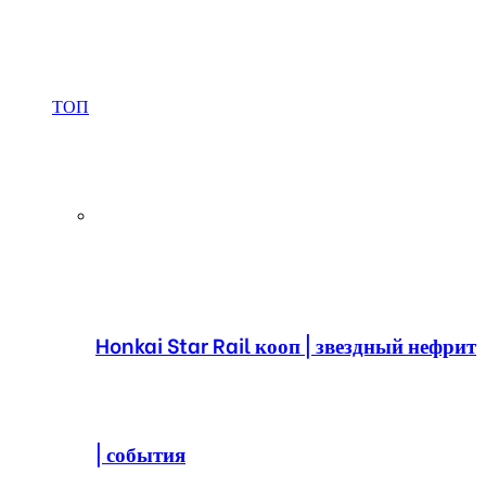
ТОП
Honkai Star Rail кооп | звездный нефрит
| события