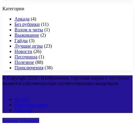
Категории
Аркада
(4)
Без рубрики
(11)
Взлом и читы
(1)
Выживание
(2)
Гайды
(3)
Лучшие игры
(23)
Новости
(26)
Песочница
(1)
Полезное
(88)
Приключения
(38)
© Copyright 2026 | Изображения, торговые марки и логотипы
являются собственностью соответствующих владельцев
vk.com
Одноклассники
Telegram
Кнопка «Наверх»