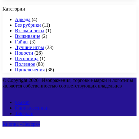
Категории
Аркада
(4)
Без рубрики
(11)
Взлом и читы
(1)
Выживание
(2)
Гайды
(3)
Лучшие игры
(23)
Новости
(26)
Песочница
(1)
Полезное
(88)
Приключения
(38)
© Copyright 2026 | Изображения, торговые марки и логотипы
являются собственностью соответствующих владельцев
vk.com
Одноклассники
Telegram
Кнопка «Наверх»