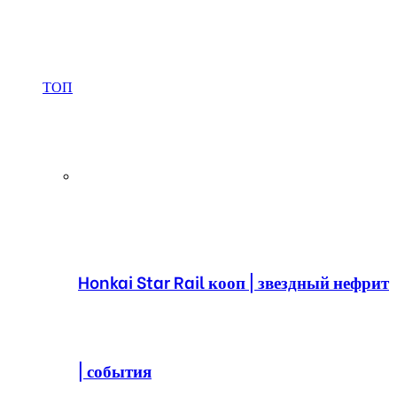
ТОП
Honkai Star Rail кооп | звездный нефрит
| события