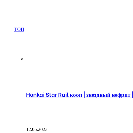
ТОП
Honkai Star Rail кооп | звездный нефрит 
12.05.2023