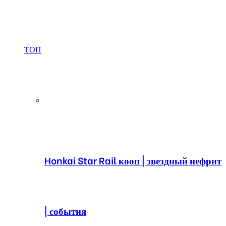
ТОП
Honkai Star Rail кооп | звездный нефрит
| события