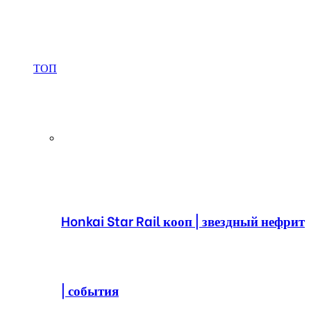
ТОП
Honkai Star Rail кооп | звездный нефрит
| события