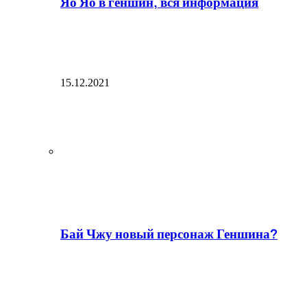
Яо Яо в геншин, вся информация
15.12.2021
Бай Чжу новый персонаж Геншина?