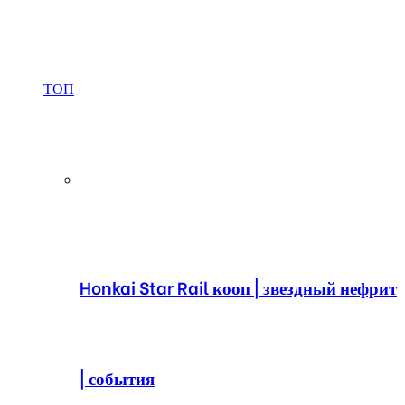
ТОП
Honkai Star Rail кооп | звездный нефрит
| события