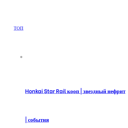
ТОП
Honkai Star Rail кооп | звездный нефрит
| события