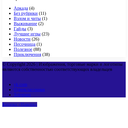
Аркада
(4)
Без рубрики
(11)
Взлом и читы
(1)
Выживание
(2)
Гайды
(3)
Лучшие игры
(23)
Новости
(26)
Песочница
(1)
Полезное
(88)
Приключения
(38)
© Copyright 2026 | Изображения, торговые марки и логотипы
являются собственностью соответствующих владельцев
vk.com
Одноклассники
Telegram
Кнопка «Наверх»