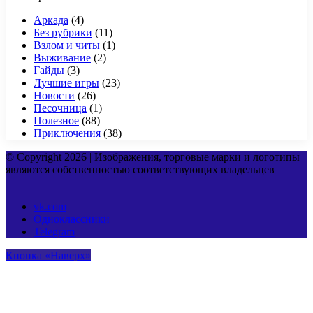
Аркада
(4)
Без рубрики
(11)
Взлом и читы
(1)
Выживание
(2)
Гайды
(3)
Лучшие игры
(23)
Новости
(26)
Песочница
(1)
Полезное
(88)
Приключения
(38)
© Copyright 2026 | Изображения, торговые марки и логотипы
являются собственностью соответствующих владельцев
vk.com
Одноклассники
Telegram
Кнопка «Наверх»