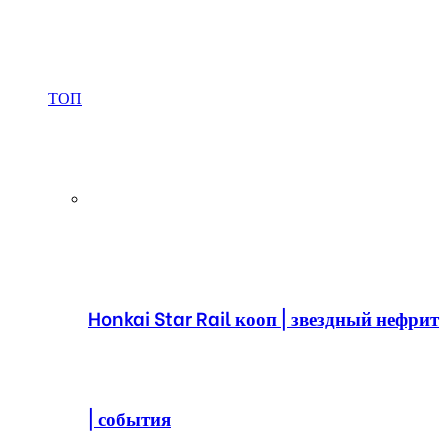
ТОП
Honkai Star Rail кооп | звездный нефрит
| события