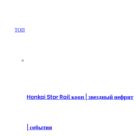
ТОП
Honkai Star Rail кооп | звездный нефрит
| события