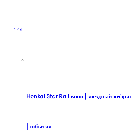
ТОП
Honkai Star Rail кооп | звездный нефрит
| события