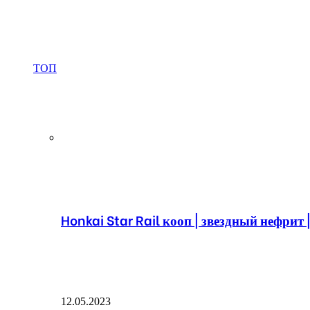
ТОП
Honkai Star Rail кооп | звездный нефрит 
12.05.2023