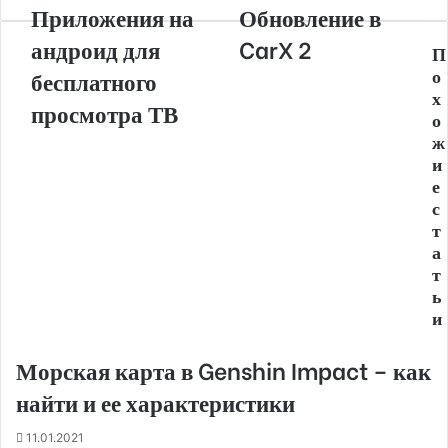
Приложения на
Обновление в
е
андроид для
CarX 2
з
П
э
о
бесплатного
л
х
просмотра ТВ
е
о
к
ж
т
и
р
е
о
с
н
т
н
а
у
т
ю
ь
п
и
о
ч
т
Морская карта в Genshin Impact – как
у
найти и ее характеристики
11.01.2021