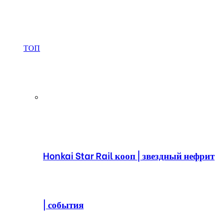
ТОП
Honkai Star Rail кооп | звездный нефрит
| события