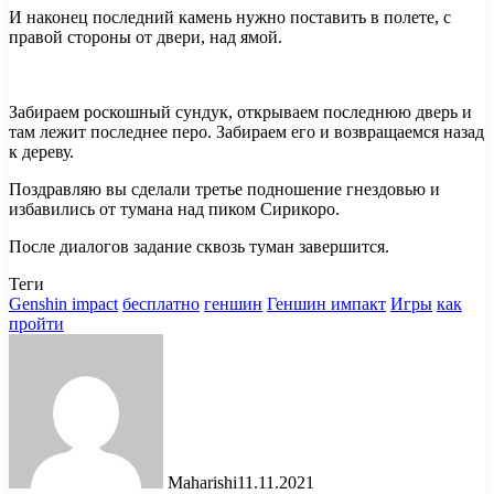
И наконец последний камень нужно поставить в полете, с
правой стороны от двери, над ямой.
Забираем роскошный сундук, открываем последнюю дверь и
там лежит последнее перо. Забираем его и возвращаемся назад
к дереву.
Поздравляю вы сделали третье подношение гнездовью и
избавились от тумана над пиком Сирикоро.
После диалогов задание сквозь туман завершится.
Теги
Genshin impact
бесплатно
геншин
Геншин импакт
Игры
как
пройти
Maharishi
11.11.2021