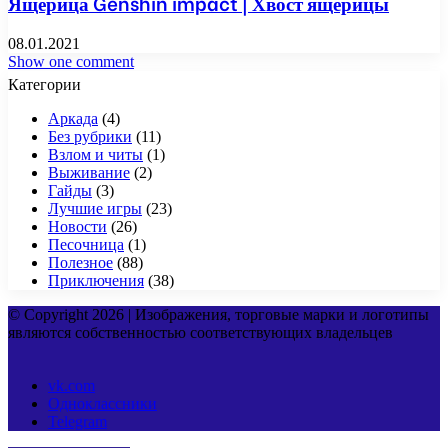
Ящерица Genshin impact | Хвост ящерицы
08.01.2021
Show one comment
Категории
Аркада
(4)
Без рубрики
(11)
Взлом и читы
(1)
Выживание
(2)
Гайды
(3)
Лучшие игры
(23)
Новости
(26)
Песочница
(1)
Полезное
(88)
Приключения
(38)
© Copyright 2026 | Изображения, торговые марки и логотипы
являются собственностью соответствующих владельцев
vk.com
Одноклассники
Telegram