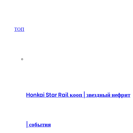
ТОП
Honkai Star Rail кооп | звездный нефрит
| события