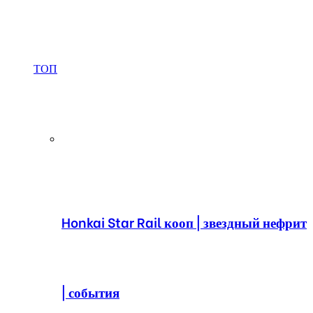
ТОП
Honkai Star Rail кооп | звездный нефрит
| события