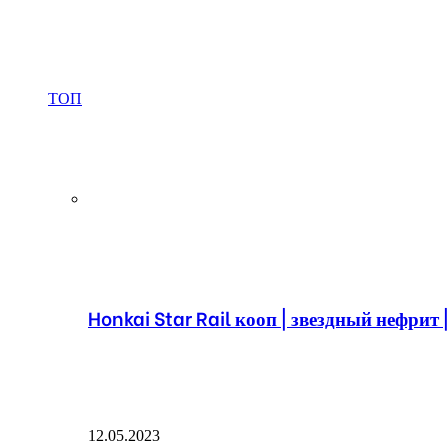
ТОП
Honkai Star Rail кооп | звездный нефрит 
12.05.2023