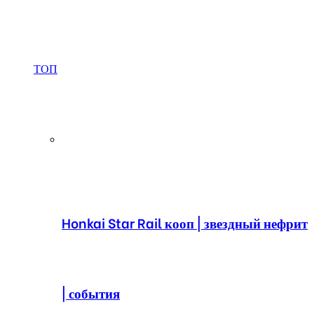
ТОП
Honkai Star Rail кооп | звездный нефрит
| события