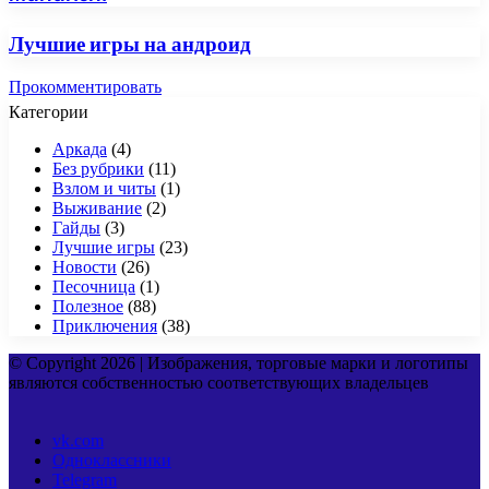
Лучшие игры на андроид
Прокомментировать
Категории
Аркада
(4)
Без рубрики
(11)
Взлом и читы
(1)
Выживание
(2)
Гайды
(3)
Лучшие игры
(23)
Новости
(26)
Песочница
(1)
Полезное
(88)
Приключения
(38)
© Copyright 2026 | Изображения, торговые марки и логотипы
являются собственностью соответствующих владельцев
vk.com
Одноклассники
Telegram