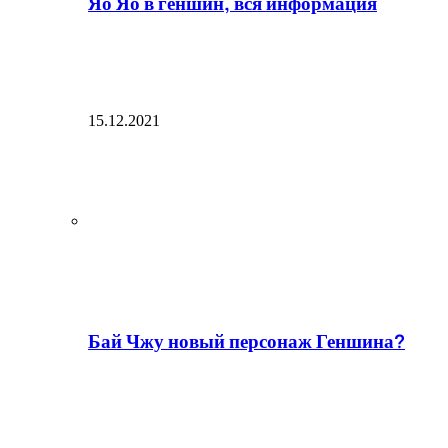
Яо Яо в геншин, вся информация
15.12.2021
Бай Чжу новый персонаж Геншина?