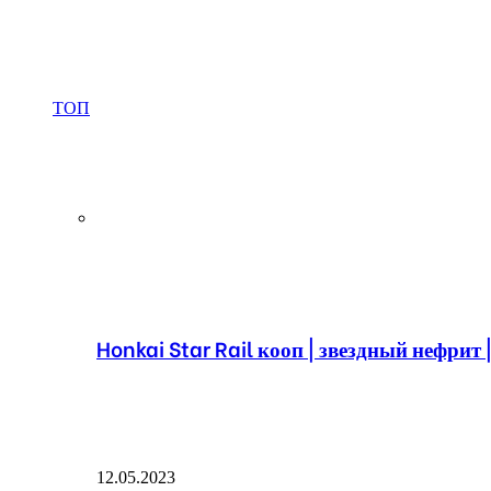
ТОП
Honkai Star Rail кооп | звездный нефрит 
12.05.2023